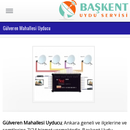
Gülveren Mahallesi Uyducu
Gülveren Mahallesi Uyducu
; Ankara geneli ve ilçelerine ve
semtlerine 7/24 hizmet vermektedir. Başkent Uydu